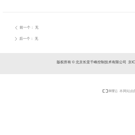
前一个：
无
ꄴ
后一个：
无
ꄲ
版权所有 © 北京长亚千峰控制技术有限公司
京I
本网站由